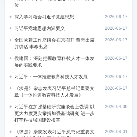
位
深入学习领会习近平党建思想
2026-06-17
习近平党建思想内涵要义
2026-06-17
全国党建工作座谈会在京召开 蔡奇出席
2026-06-17
并讲话 李希出席
侯建国：深刻把握教育科技人才一体发
2026-06-17
展的实践要求
习近平：一体推进教育科技人才发展
2026-06-17
《求是》杂志发表习近平总书记重要文
2026-06-17
章《一体推进教育科技人才发展》
习近平在加强基础研究座谈会上强调 以
2026-04-30
更大力度更实举措加强基础研究 进一步
打牢科技强国建设根基
《求是》杂志发表习近平总书记重要文
2026-04-01