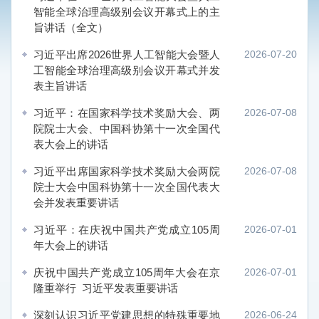
智能全球治理高级别会议开幕式上的主
旨讲话（全文）
习近平出席2026世界人工智能大会暨人
2026-07-20
工智能全球治理高级别会议开幕式并发
表主旨讲话
习近平：在国家科学技术奖励大会、两
2026-07-08
院院士大会、中国科协第十一次全国代
表大会上的讲话
习近平出席国家科学技术奖励大会两院
2026-07-08
院士大会中国科协第十一次全国代表大
会并发表重要讲话
习近平：在庆祝中国共产党成立105周
2026-07-01
年大会上的讲话
庆祝中国共产党成立105周年大会在京
2026-07-01
隆重举行 习近平发表重要讲话
深刻认识习近平党建思想的特殊重要地
2026-06-24