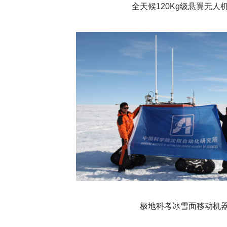
全天候
120Kg
级悬翼无人
极地科考冰雪面移动机