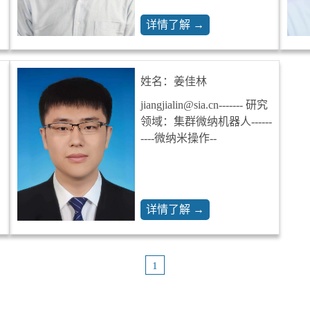
详情了解 →
姓名：姜佳林
jiangjialin@sia.cn------- 研究
领域：集群微纳机器人------
----微纳米操作--
详情了解 →
1